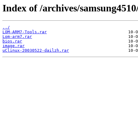
Index of /archives/samsung4510/
../
LOM-ARM7-Tools.rar
Lom-arm7.rar
bios.rar
image.rar
uClinux-20030522-dailzh.rar